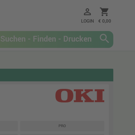
person_outline
shopping_cart
LOGIN
€ 0,00
search
PRO