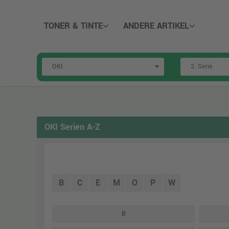
TONER & TINTE
ANDERE ARTIKEL
OKI Serien A-Z
B
C
E
M
O
P
W
B