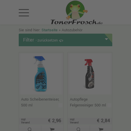
Sie sind hier:
Startseite
»
Autozubehör
Filter
- zurücksetzen
360
Auto Scheibenenteiser,
Autopflege
500 ml
Felgenreiniger 500 ml
€ 2,96
€ 2,84
zzgl.
zzgl.
Versand
Versand