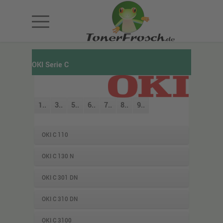
OKI Serie C
1..
3..
5..
6..
7..
8..
9..
OKI C 110
OKI C 130 N
OKI C 301 DN
OKI C 310 DN
OKI C 3100