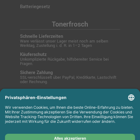
Batteriegesetz
Tonerfrosch
Schnelle Lieferzeiten
Ware verlässt unser Lager meist noch am selben
Werktag, Zustellung i. d. R. in 1–2 Tagen
Käuferschutz
Unkomplizierte Rückgabe, hilfsbereiter Service bei
Fragen.
Sichere Zahlung
SSL-verschlüsselt über PayPal, Kreditkarte, Lastschrift
oder Rechnung.
© 2025 Tonerfrosch.de - Zuverlässige Drucklösungen
für Büro und Zuhause