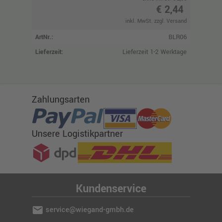
€ 2,44
inkl. MwSt. zzgl. Versand
ArtNr.:
BLR06
Lieferzeit:
Lieferzeit 1-2 Werktage
Zahlungsarten
Unsere Logistikpartner
Kundenservice
mail
service@wiegand-gmbh.de