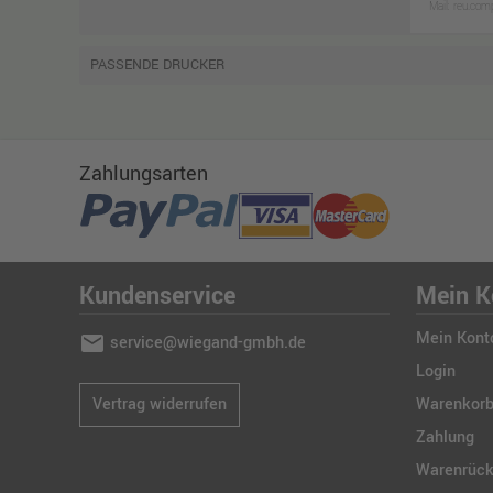
Mail: reu.co
PASSENDE DRUCKER
Zahlungsarten
Kundenservice
Mein K
Mein Kont
mail
service@wiegand-gmbh.de
Login
Vertrag widerrufen
Warenkor
Zahlung
Warenrüc