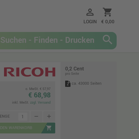
person_outline
shopping_cart
LOGIN
€ 0,00
search
0,2 Cent
pro Seite
ca. 43000 Seiten
2
o. MwSt. € 57,97
€ 68,98
inkl. MwSt.
zzgl. Versand
remove
add
ENGE
shopping_cart
 DEN WARENKORB