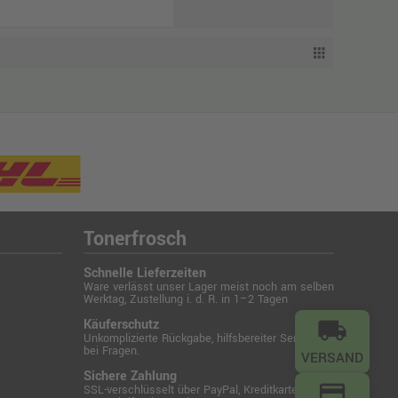
Tonerfrosch
Schnelle Lieferzeiten
Ware verlässt unser Lager meist noch am selben
Werktag, Zustellung i. d. R. in 1–2 Tagen
Käuferschutz
local_shipping
Unkomplizierte Rückgabe, hilfsbereiter Service
bei Fragen.
VERSAND
Sichere Zahlung
credit_card
SSL-verschlüsselt über PayPal, Kreditkarte,