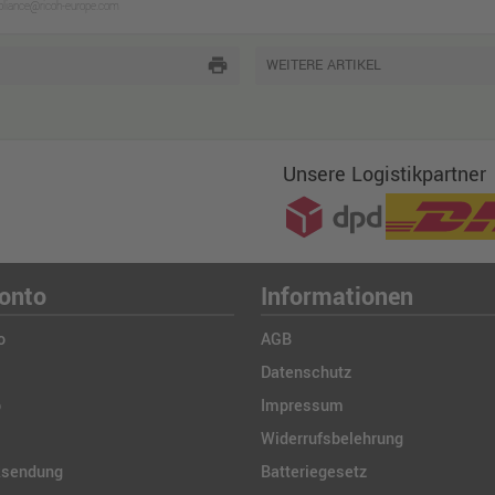
mpliance@ricoh-europe.com
print
WEITERE ARTIKEL
Unsere Logistikpartner
onto
Informationen
o
AGB
Datenschutz
b
Impressum
Widerrufsbelehrung
ksendung
Batteriegesetz