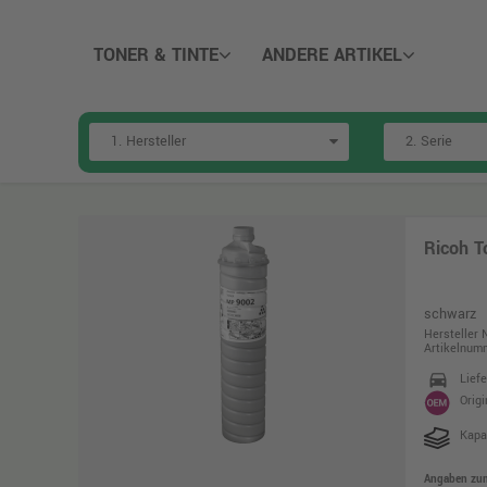
TONER & TINTE
ANDERE ARTIKEL
Ricoh 
schwarz
Hersteller 
Artikelnum
directions_car
Lief
Origi
Kapa
Angaben zum 