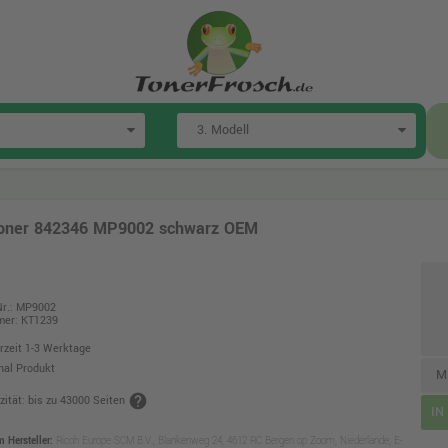
Toner 842346 MP9002 schwarz OEM
Nr.: MP9002
mer: KT1239
erzeit 1-3 Werktage
nal Produkt
M
help
zität: bis zu 43000 Seiten
IN
Hersteller:
Ricoh Europe SCM B.V., Blankenweg 24, 4612 RC Bergen op Zoom, Niederlande, E-