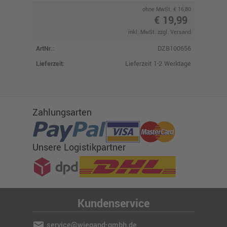
ohne MwSt. € 16,80
€ 19,99
inkl. MwSt. zzgl. Versand
ArtNr.:
DZB100656
Lieferzeit:
Lieferzeit 1-2 Werktage
Zahlungsarten
Unsere Logistikpartner
Kundenservice
mail
service@wiegand-gmbh.de