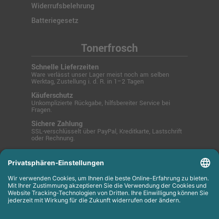
Widerrufsbelehrung
Batteriegesetz
Tonerfrosch
Schnelle Lieferzeiten
Ware verlässt unser Lager meist noch am selben
Werktag, Zustellung i. d. R. in 1–2 Tagen
Käuferschutz
Unkomplizierte Rückgabe, hilfsbereiter Service bei
Fragen.
Sichere Zahlung
SSL-verschlüsselt über PayPal, Kreditkarte, Lastschrift
oder Rechnung.
© 2025 Tonerfrosch.de - Zuverlässige Drucklösungen
für Büro und Zuhause