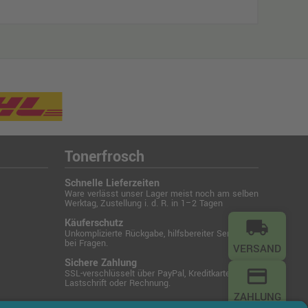
Tonerfrosch
Schnelle Lieferzeiten
Ware verlässt unser Lager meist noch am selben
Werktag, Zustellung i. d. R. in 1–2 Tagen
Käuferschutz
local_shipping
Unkomplizierte Rückgabe, hilfsbereiter Service
bei Fragen.
VERSAND
Sichere Zahlung
credit_card
SSL-verschlüsselt über PayPal, Kreditkarte,
Lastschrift oder Rechnung.
ZAHLUNG