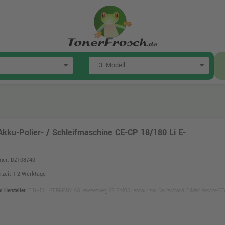
 Akku-Polier- / Schleifmaschine CE-CP 18/180 Li E-
mer: DZ108740
erzeit 1-2 Werktage
Hersteller:
EINHELL GERMANY AG, Wiesenweg 22, 94405 Landau/Isar, Deutschland, E-Mail: service-DE