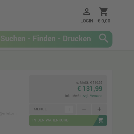
person_outline
shopping_cart
LOGIN
€ 0,00
search
o. MwSt. € 110,92
€ 131,99
inkl. MwSt.
zzgl. Versand
remove
add
MENGE
@einhell.com
shopping_cart
IN DEN WARENKORB