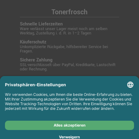
Tonerfrosch
Schnelle Lieferzeiten
Ware verlässt unser Lager meist noch am selben
Werktag, Zustellung i. d. R. in 1–2 Tagen
Käuferschutz
Unkomplizierte Rückgabe, hilfsbereiter Service bei
Fragen.
Sichere Zahlung
SSL-verschlüsselt über PayPal, Kreditkarte, Lastschrift
oder Rechnung.
© 2025 Tonerfrosch.de - Zuverlässige Drucklösungen
für Büro und Zuhause