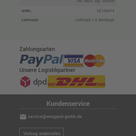
inkl. MwSt. zzgl. Versand
ArtNr.:
DZ106419
Lieferzeit:
Lieferzeit 1-2 Werktage
Zahlungsarten
Unsere Logistikpartner
Kundenservice
mail
service@wiegand-gmbh.de
Vertrag widerrufen