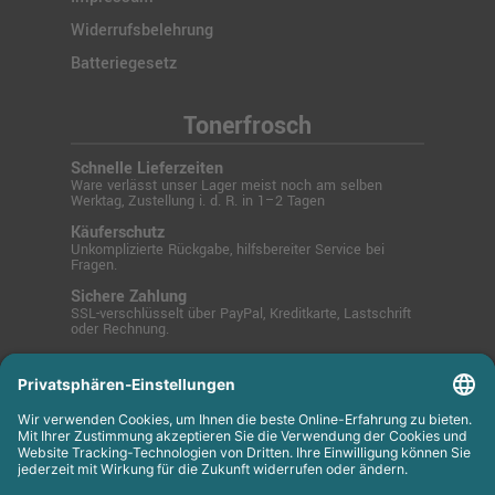
Widerrufsbelehrung
Batteriegesetz
Tonerfrosch
Schnelle Lieferzeiten
Ware verlässt unser Lager meist noch am selben
Werktag, Zustellung i. d. R. in 1–2 Tagen
Käuferschutz
Unkomplizierte Rückgabe, hilfsbereiter Service bei
Fragen.
Sichere Zahlung
SSL-verschlüsselt über PayPal, Kreditkarte, Lastschrift
oder Rechnung.
© 2025 Tonerfrosch.de - Zuverlässige Drucklösungen
für Büro und Zuhause