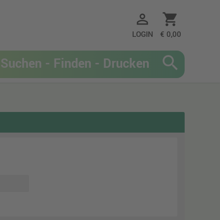
person_outline
shopping_cart
LOGIN
€ 0,00
search