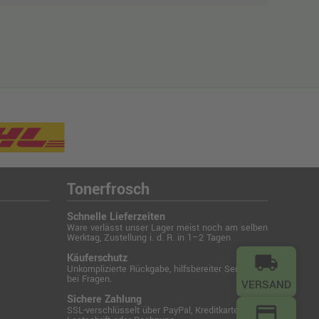
Tonerfrosch
Schnelle Lieferzeiten
Ware verlässt unser Lager meist noch am selben
Werktag, Zustellung i. d. R. in 1–2 Tagen
Käuferschutz
local_shipping
Unkomplizierte Rückgabe, hilfsbereiter Service
bei Fragen.
VERSAND
Sichere Zahlung
credit_card
SSL-verschlüsselt über PayPal, Kreditkarte,