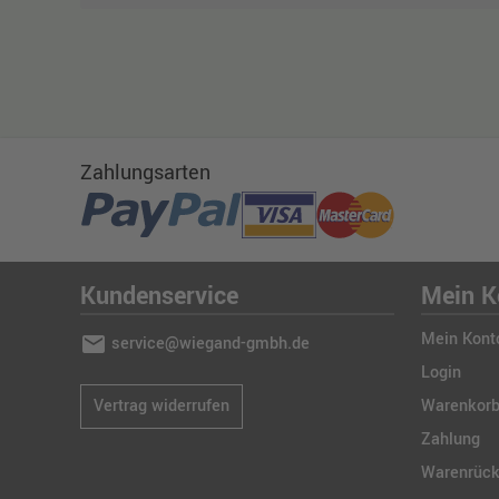
Zahlungsarten
Kundenservice
Mein K
Mein Kont
mail
service@wiegand-gmbh.de
Login
Vertrag widerrufen
Warenkor
Zahlung
Warenrüc