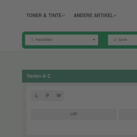
TONER & TINTE
ANDERE ARTIKEL
Serien A-Z
L
P
W
LDP