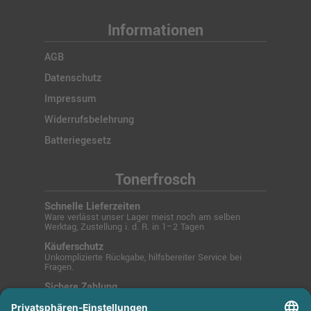
Informationen
AGB
Datenschutz
Impressum
Widerrufsbelehrung
Batteriegesetz
Tonerfrosch
Schnelle Lieferzeiten
Ware verlässt unser Lager meist noch am selben
Werktag, Zustellung i. d. R. in 1–2 Tagen
Käuferschutz
Unkomplizierte Rückgabe, hilfsbereiter Service bei
Fragen.
Sichere Zahlung
SSL-verschlüsselt über PayPal, Kreditkarte, Lastschrift
oder Rechnung.