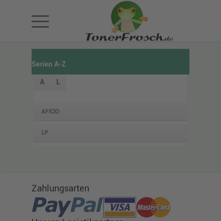
Serien A-Z
A
L
AFICIO
LP
Zahlungsarten