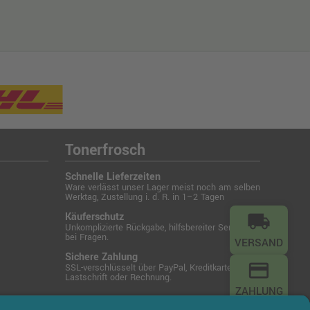
Tonerfrosch
Schnelle Lieferzeiten
Ware verlässt unser Lager meist noch am selben
Werktag, Zustellung i. d. R. in 1–2 Tagen
Käuferschutz
local_shipping
Unkomplizierte Rückgabe, hilfsbereiter Service
bei Fragen.
VERSAND
Sichere Zahlung
credit_card
SSL-verschlüsselt über PayPal, Kreditkarte,
Lastschrift oder Rechnung.
ZAHLUNG