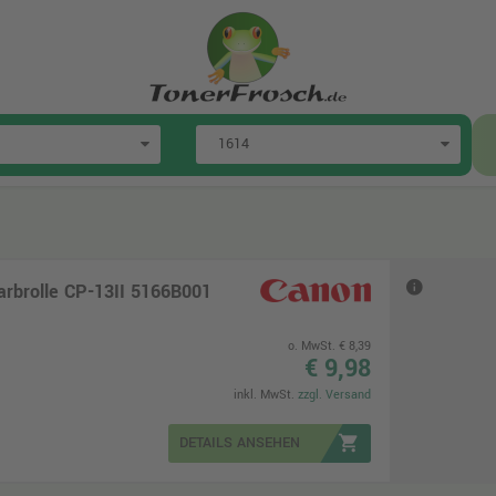
arbrolle CP-13II 5166B001
o. MwSt. € 8,39
€ 9,98
inkl. MwSt.
zzgl. Versand
shopping_cart
DETAILS ANSEHEN