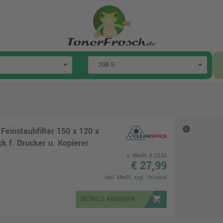
 Feinstaubfilter 150 x 120 x
 f. Drucker u. Kopierer
o. MwSt. € 23,52
€ 27,99
inkl. MwSt.
zzgl. Versand
shopping_cart
DETAILS ANSEHEN