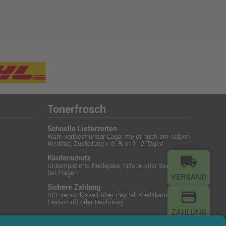
Tonerfrosch
Schnelle Lieferzeiten
Ware verlässt unser Lager meist noch am selben
Werktag, Zustellung i. d. R. in 1–2 Tagen
Käuferschutz
local_shipping
Unkomplizierte Rückgabe, hilfsbereiter Service
bei Fragen.
VERSAND
Sichere Zahlung
credit_card
SSL-verschlüsselt über PayPal, Kreditkarte,
Lastschrift oder Rechnung.
ZAHLUNG