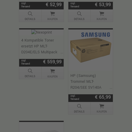
schwarz
schwarz
€ 52,99
€ 53,99
zzgl.
zzgl.
Versand
Versand
DETAILS
DETAILS
KAUFEN
KAUFEN
4 Kompatible Toner
ersetzt HP MLT-
D204E/ELS Multipack
schwarz
€ 559,99
zzgl.
Versand
HP (Samsung)
DETAILS
KAUFEN
Trommel MLT-
R204/SEE SV140A
schwarz
€ 65,99
zzgl.
Versand
DETAILS
KAUFEN