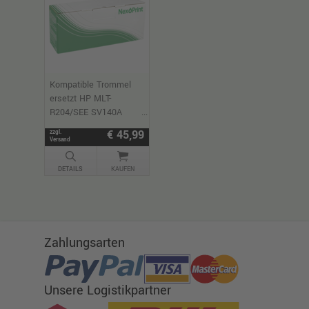
Kompatible Trommel
ersetzt HP MLT-
R204/SEE SV140A
schwarz
€ 45,99
zzgl.
Versand
DETAILS
KAUFEN
Zahlungsarten
Unsere Logistikpartner