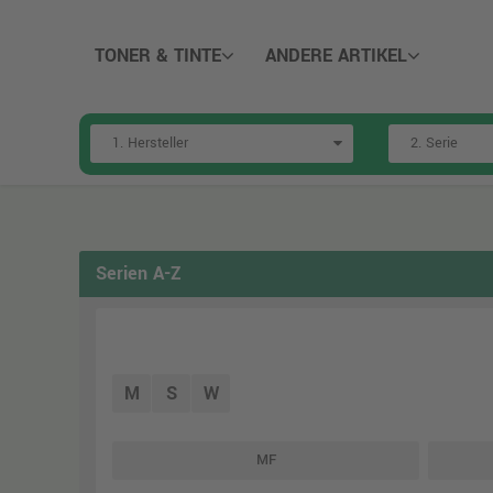
TONER & TINTE
ANDERE ARTIKEL
Serien A-Z
M
S
W
MF