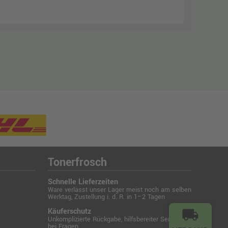
Tonerfrosch
Schnelle Lieferzeiten
Ware verlässt unser Lager meist noch am selben
Werktag, Zustellung i. d. R. in 1–2 Tagen
Käuferschutz
local_shipping
Unkomplizierte Rückgabe, hilfsbereiter Service
bei Fragen.