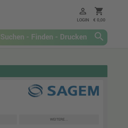
person_outline
shopping_cart
LOGIN
€ 0,00
search
WEITERE...