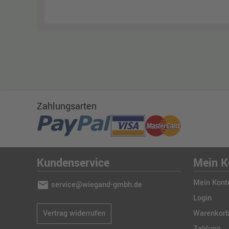
Zahlungsarten
Kundenservice
Mein K
Mein Kont
mail
service@wiegand-gmbh.de
Login
Vertrag widerrufen
Warenkor
Zahlung