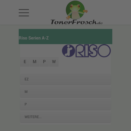
Riso Serien A-Z
E
M
P
W
EZ
M
P
WEITERE...