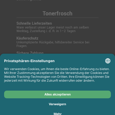
Tonerfrosch
Schnelle Lieferzeiten
Ware verlässt unser Lager meist noch am selben
Werktag, Zustellung i. d. R. in 1–2 Tagen
Käuferschutz
Unkomplizierte Rückgabe, hilfsbereiter Service bei
Fragen.
Sichere Zahlung
SSL-verschlüsselt über PayPal, Kreditkarte, Lastschrift
oder Rechnung.
© 2025 Tonerfrosch.de - Zuverlässige Drucklösungen
für Büro und Zuhause