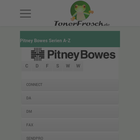
Pitney Bowes Serien A-Z
C
D
F
S
W
W
CONNECT
DA
DM
FAX
SENDPRO