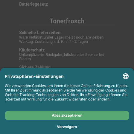
Batteriegesetz
Tonerfrosch
Schnelle Lieferzeiten
Ware verlässt unser Lager meist noch am selben
Werktag, Zustellung i. d. R. in 1–2 Tagen
Käuferschutz
Unkomplizierte Rückgabe, hilfsbereiter Service bei
Fragen.
Sichere Zahlung
SSL-verschlüsselt über PayPal, Kreditkarte, Lastschrift
oder Rechnung.
© 2025 Tonerfrosch.de - Zuverlässige Drucklösungen
für Büro und Zuhause