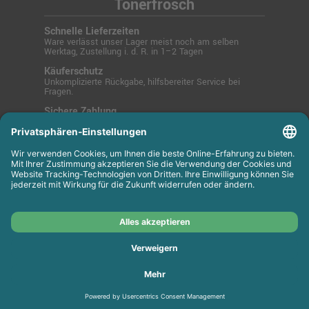
Tonerfrosch
Schnelle Lieferzeiten
Ware verlässt unser Lager meist noch am selben
Werktag, Zustellung i. d. R. in 1–2 Tagen
Käuferschutz
Unkomplizierte Rückgabe, hilfsbereiter Service bei
Fragen.
Sichere Zahlung
SSL-verschlüsselt über PayPal, Kreditkarte, Lastschrift
oder Rechnung.
© 2025 Tonerfrosch.de - Zuverlässige Drucklösungen
für Büro und Zuhause