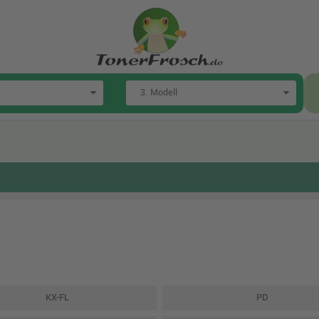
KX-FL
PD