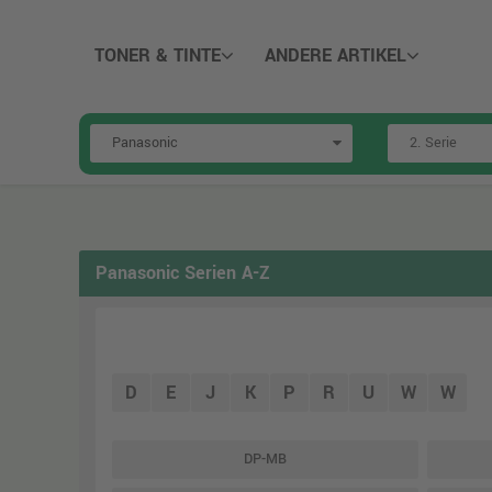
TONER & TINTE
ANDERE ARTIKEL
Panasonic Serien A-Z
D
E
J
K
P
R
U
W
W
DP-MB