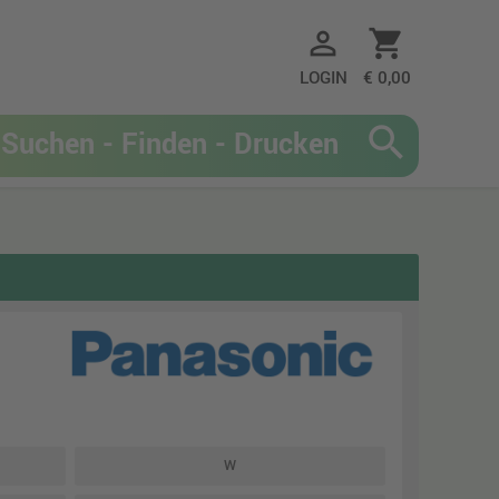
person_outline
shopping_cart
LOGIN
€ 0,00
search
W