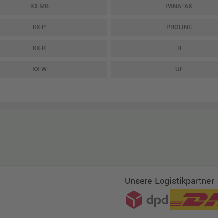
KX-MB
PANAFAX
KX-P
PROLINE
KX-R
R
KX-W
UF
Unsere Logistikpartner