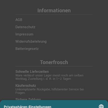
Informationen
AGB
Datenschutz
Impressum
Widerrufsbelehrung
Batteriegesetz
Tonerfrosch
Schnelle Lieferzeiten
Ware verlässt unser Lager meist noch am selben
Werktag, Zustellung i. d. R. in 1–2 Tagen
Käuferschutz
Unkomplizierte Rückgabe, hilfsbereiter Service bei
Fragen.
Sichere Zahlung
SSL-verschlüsselt über PayPal, Kreditkarte, Lastschrift
oder Rechnung.