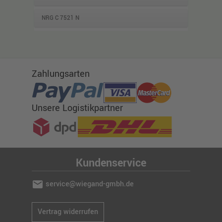
NRG C 7521 N
Zahlungsarten
Unsere Logistikpartner
Kundenservice
mail
service@wiegand-gmbh.de
Vertrag widerrufen