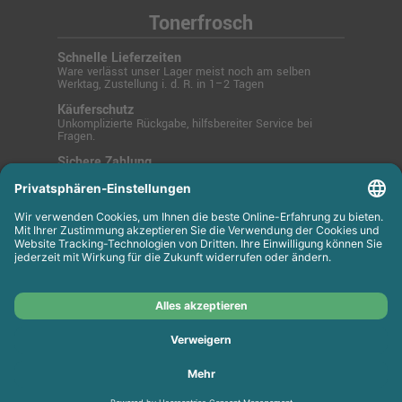
Tonerfrosch
Schnelle Lieferzeiten
Ware verlässt unser Lager meist noch am selben
Werktag, Zustellung i. d. R. in 1–2 Tagen
Käuferschutz
Unkomplizierte Rückgabe, hilfsbereiter Service bei
Fragen.
Sichere Zahlung
SSL-verschlüsselt über PayPal, Kreditkarte, Lastschrift
oder Rechnung.
© 2025 Tonerfrosch.de - Zuverlässige Drucklösungen
für Büro und Zuhause