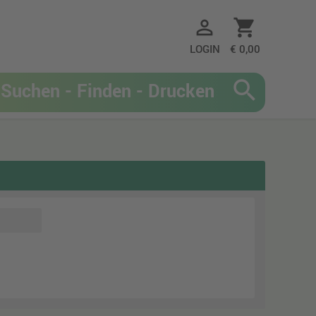
person_outline
shopping_cart
LOGIN
€ 0,00
search