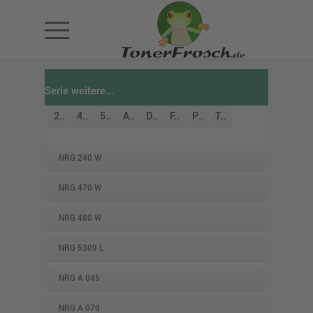
Serie weitere...
2..
4..
5..
A..
D..
F..
P..
T..
NRG 240 W
NRG 470 W
NRG 480 W
NRG 5309 L
NRG A 045
NRG A 070