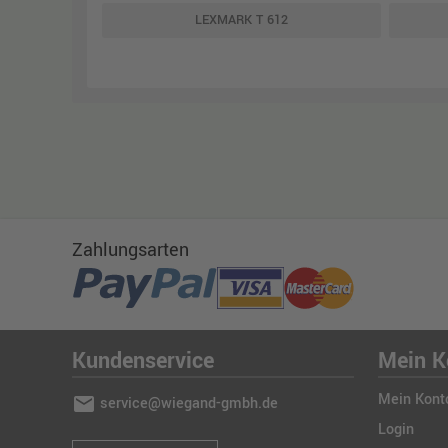
LEXMARK T 612
Zahlungsarten
Kundenservice
Mein K
Mein Kont
mail
service@wiegand-gmbh.de
Login