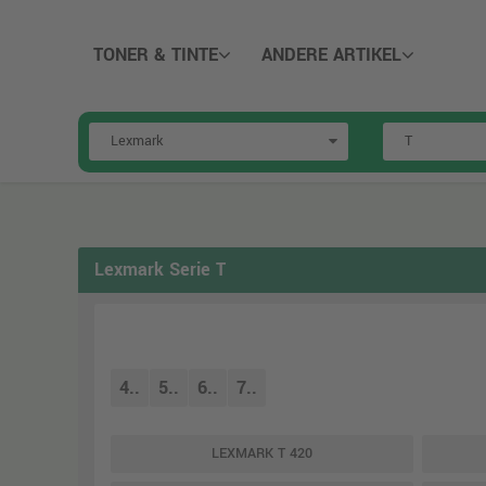
TONER & TINTE
ANDERE ARTIKEL
Lexmark Serie T
4..
5..
6..
7..
LEXMARK T 420