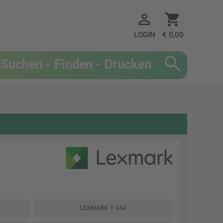
person_outline
shopping_cart
LOGIN
€ 0,00
search
LEXMARK T 644