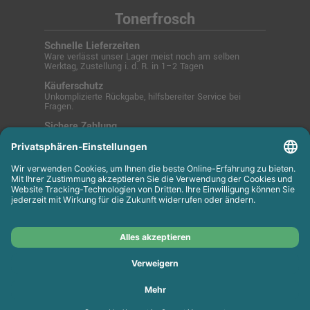
Tonerfrosch
Schnelle Lieferzeiten
Ware verlässt unser Lager meist noch am selben
Werktag, Zustellung i. d. R. in 1–2 Tagen
Käuferschutz
Unkomplizierte Rückgabe, hilfsbereiter Service bei
Fragen.
Sichere Zahlung
SSL-verschlüsselt über PayPal, Kreditkarte, Lastschrift
oder Rechnung.
© 2025 Tonerfrosch.de - Zuverlässige Drucklösungen
für Büro und Zuhause