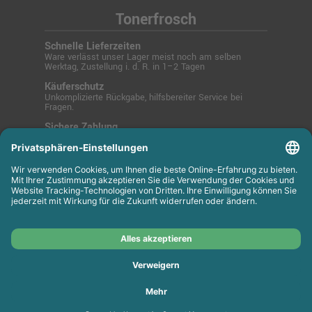
Tonerfrosch
Schnelle Lieferzeiten
Ware verlässt unser Lager meist noch am selben
Werktag, Zustellung i. d. R. in 1–2 Tagen
Käuferschutz
Unkomplizierte Rückgabe, hilfsbereiter Service bei
Fragen.
Sichere Zahlung
SSL-verschlüsselt über PayPal, Kreditkarte, Lastschrift
oder Rechnung.
© 2025 Tonerfrosch.de - Zuverlässige Drucklösungen
für Büro und Zuhause