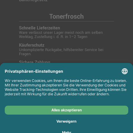
Tonerfrosch
Schnelle Lieferzeiten
Ware verlässt unser Lager meist noch am selben
Werktag, Zustellung i. d. R. in 1–2 Tagen
Käuferschutz
Unkomplizierte Rückgabe, hilfsbereiter Service bei
Fragen.
Sichere Zahlung
SSL-verschlüsselt über PayPal, Kreditkarte, Lastschrift
oder Rechnung.
© 2025 Tonerfrosch.de - Zuverlässige Drucklösungen
für Büro und Zuhause