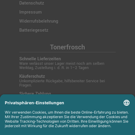
Datenschutz
Impressum
Widerrufsbelehrung
Batteriegesetz
Tonerfrosch
Schnelle Lieferzeiten
Ware verlässt unser Lager meist noch am selben
Werktag, Zustellung i. d. R. in 1–2 Tagen
Käuferschutz
Unkomplizierte Rückgabe, hilfsbereiter Service bei
Fragen.
Sichere Zahlung
SSL-verschlüsselt über PayPal, Kreditkarte, Lastschrift
oder Rechnung.