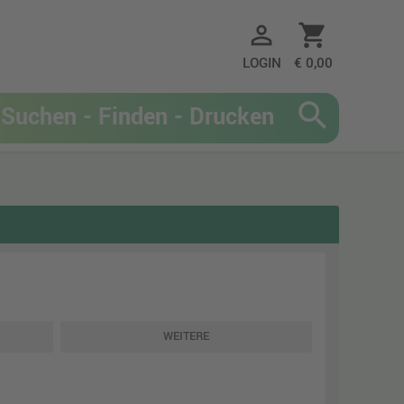
person_outline
shopping_cart
LOGIN
€ 0,00
search
WEITERE