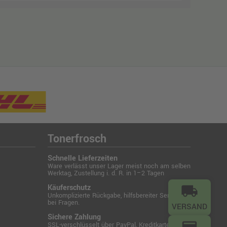
Tonerfrosch
Schnelle Lieferzeiten
Ware verlässt unser Lager meist noch am selben
Werktag, Zustellung i. d. R. in 1–2 Tagen
Käuferschutz
local_shipping
Unkomplizierte Rückgabe, hilfsbereiter Service
bei Fragen.
VERSAND
Sichere Zahlung
credit_card
SSL-verschlüsselt über PayPal, Kreditkarte,