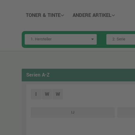
TONER & TINTE
ANDERE ARTIKEL
Serien A-Z
I
W
W
IJ