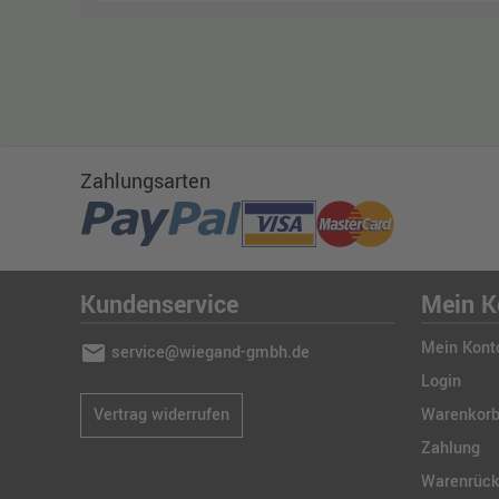
Zahlungsarten
Kundenservice
Mein K
Mein Kont
mail
service@wiegand-gmbh.de
Login
Vertrag widerrufen
Warenkor
Zahlung
Warenrüc