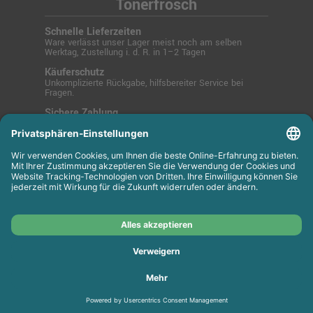
Tonerfrosch
Schnelle Lieferzeiten
Ware verlässt unser Lager meist noch am selben
Werktag, Zustellung i. d. R. in 1–2 Tagen
Käuferschutz
Unkomplizierte Rückgabe, hilfsbereiter Service bei
Fragen.
Sichere Zahlung
SSL-verschlüsselt über PayPal, Kreditkarte, Lastschrift
oder Rechnung.
© 2025 Tonerfrosch.de - Zuverlässige Drucklösungen
für Büro und Zuhause