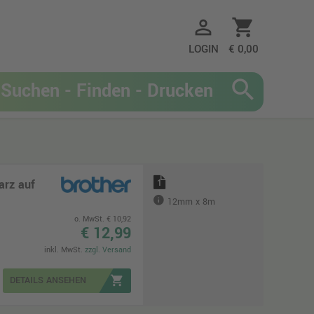
person_outline
shopping_cart
LOGIN
€ 0,00
search
arz auf
1
12mm x 8m
o. MwSt. € 10,92
€ 12,99
inkl. MwSt.
zzgl. Versand
shopping_cart
DETAILS ANSEHEN