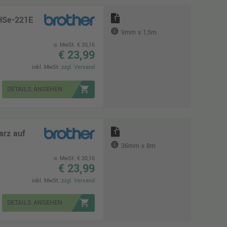
HSe-221E
1
9mm x 1,5m
o. MwSt. € 20,16
€ 23,99
inkl. MwSt.
zzgl. Versand
shopping_cart
DETAILS ANSEHEN
arz auf
1
36mm x 8m
o. MwSt. € 20,16
€ 23,99
inkl. MwSt.
zzgl. Versand
shopping_cart
DETAILS ANSEHEN