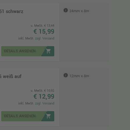
51 schwarz
24mm x 8m
o. MwSt. € 13,44
€ 15,99
inkl. MwSt.
zzgl. Versand
shopping_cart
DETAILS ANSEHEN
5 weiß auf
12mm x 8m
o. MwSt. € 10,92
€ 12,99
inkl. MwSt.
zzgl. Versand
shopping_cart
DETAILS ANSEHEN