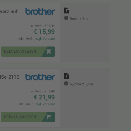
warz auf
1
k
9mm x 8m
o. MwSt. € 13,44
€ 15,99
inkl. MwSt.
zzgl. Versand
shopping_cart
DETAILS ANSEHEN
HSe-211E
1
5,2mm x 1,5m
o. MwSt. € 18,48
€ 21,99
inkl. MwSt.
zzgl. Versand
shopping_cart
DETAILS ANSEHEN