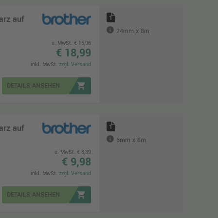
arz auf
1
24mm x 8m
o. MwSt. € 15,96
€ 18,99
inkl. MwSt.
zzgl. Versand
shopping_cart
DETAILS ANSEHEN
arz auf
1
6mm x 8m
o. MwSt. € 8,39
€ 9,98
inkl. MwSt.
zzgl. Versand
shopping_cart
DETAILS ANSEHEN