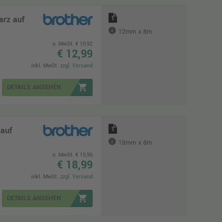
arz auf
1
12mm x 8m
o. MwSt. € 10,92
€ 12,99
inkl. MwSt.
zzgl. Versand
shopping_cart
DETAILS ANSEHEN
 auf
1
18mm x 8m
o. MwSt. € 15,96
€ 18,99
inkl. MwSt.
zzgl. Versand
shopping_cart
DETAILS ANSEHEN