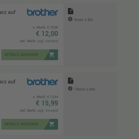
arz auf
1
9mm x 8m
o. MwSt. € 10,08
€ 12,00
inkl. MwSt.
zzgl. Versand
shopping_cart
DETAILS ANSEHEN
arz auf
1
18mm x 8m
o. MwSt. € 13,44
€ 15,99
inkl. MwSt.
zzgl. Versand
shopping_cart
DETAILS ANSEHEN