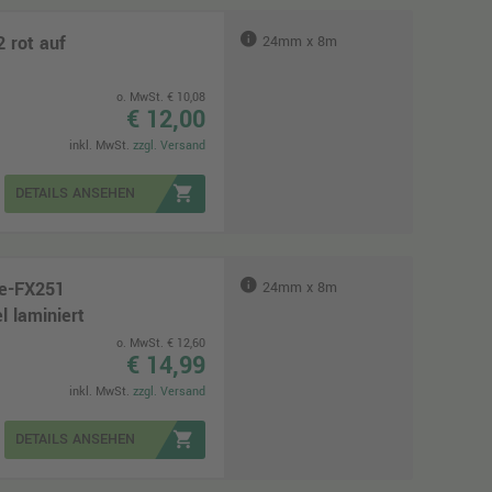
 rot auf
24mm x 8m
o. MwSt. € 10,08
€ 12,00
inkl. MwSt.
zzgl. Versand
shopping_cart
DETAILS ANSEHEN
Ze-FX251
24mm x 8m
 laminiert
o. MwSt. € 12,60
€ 14,99
inkl. MwSt.
zzgl. Versand
shopping_cart
DETAILS ANSEHEN