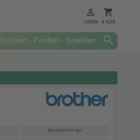
person_outline
shopping_cart
LOGIN
€ 0,00
search
BROTHER PPF-560