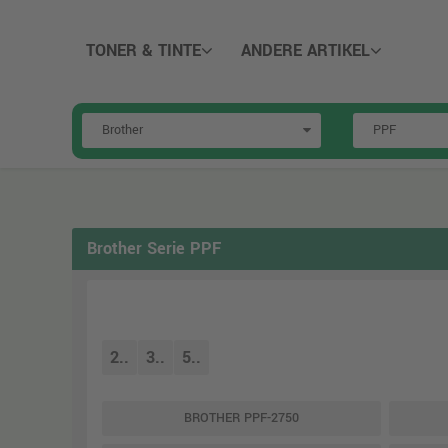
TONER & TINTE
ANDERE ARTIKEL
Brother Serie PPF
2..
3..
5..
BROTHER PPF-2750