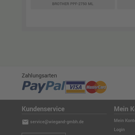
BROTHER PPF-2750 ML
Zahlungsarten
Kundenservice
Mein K
Mein Kont
mail
service@wiegand-gmbh.de
Login